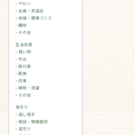
– サロン
– 会食・茶話会
– 体操・健康づくり
– 趣味
– その他
生活支援
– 買い物
– 外出
– 庭仕事
– 配食
– 炊事
– 掃除・洗濯
– その他
見守り
– 話し相手
– 相談・情報提供
– 見守り