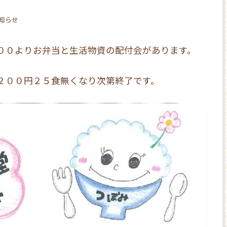
お知らせ
００よりお弁当と生活物資の配付会があります。
２００円２５食無くなり次第終了です。