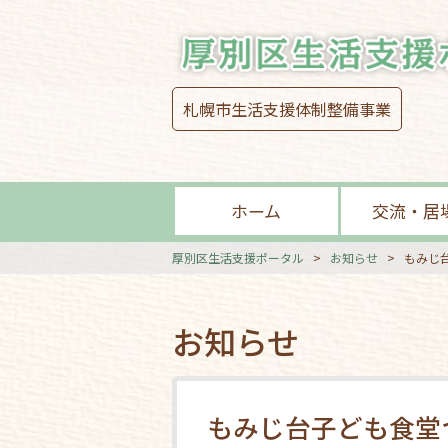
札幌市生活支援体制整備事業
ホーム
交流・居
厚別区生活支援ポータル
>
お知らせ
>
もみじ
お知らせ
もみじ台子ども食堂