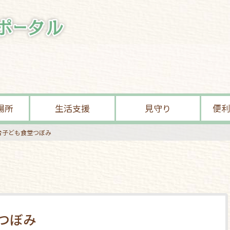
場所
生活支援
見守り
便利
台子ども食堂つぼみ
つぼみ