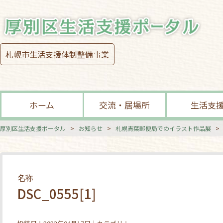
札幌市生活支援体制整備事業
ホーム
交流・居場所
生活支
厚別区生活支援ポータル
>
お知らせ
>
札幌青葉郵便局でのイラスト作品展
名称
DSC_0555[1]