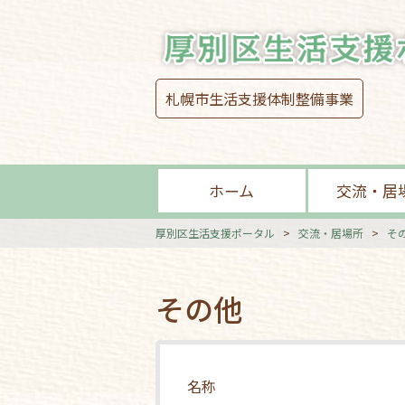
札幌市生活支援体制整備事業
ホーム
交流・居
厚別区生活支援ポータル
>
交流・居場所
>
そ
その他
名称