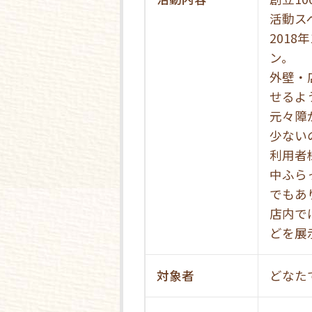
活動ス
201
ン。
外壁・
せるよ
元々障
少ない
利用者
中ふら
でもあ
店内で
どを展
対象者
どなた