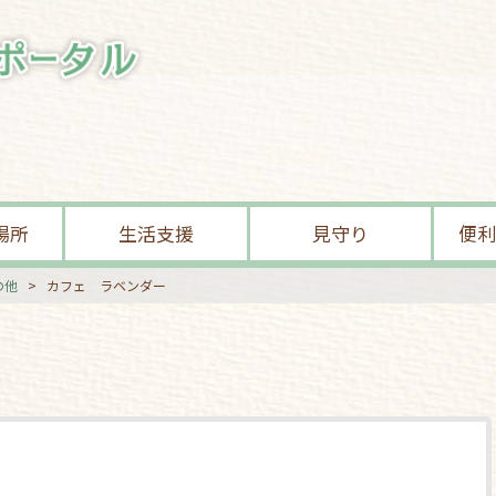
場所
生活支援
見守り
便利
の他
>
カフェ ラベンダー