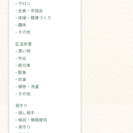
– サロン
– 会食・茶話会
– 体操・健康づくり
– 趣味
– その他
生活支援
– 買い物
– 外出
– 庭仕事
– 配食
– 炊事
– 掃除・洗濯
– その他
見守り
– 話し相手
– 相談・情報提供
– 見守り