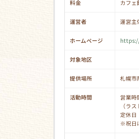
料金
カフェ
運営者
運営主
ホームページ
https:
対象地区
提供場所
札幌市
活動時間
営業時
（ラス
定休日
※祝日