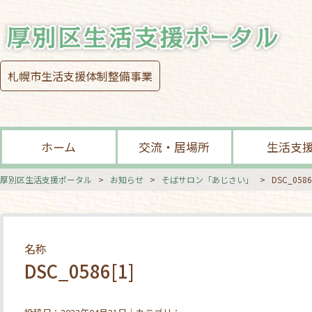
札幌市生活支援体制整備事業
ホーム
交流・居場所
生活支
厚別区生活支援ポータル
>
お知らせ
>
そばサロン「あじさい」
>
DSC_0586
名称
DSC_0586[1]