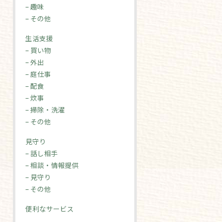
– 趣味
– その他
生活支援
– 買い物
– 外出
– 庭仕事
– 配食
– 炊事
– 掃除・洗濯
– その他
見守り
– 話し相手
– 相談・情報提供
– 見守り
– その他
便利なサービス