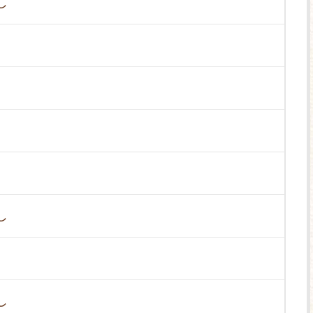
し
し
し