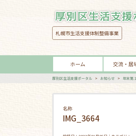
札幌市生活支援体制整備事業
ホーム
交流・居
厚別区生活支援ポータル
>
お知らせ
>
年末第１
名称
IMG_3664