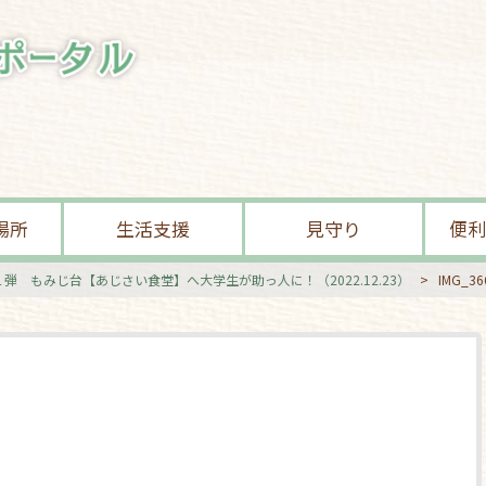
場所
生活支援
見守り
便利
弾 もみじ台【あじさい食堂】へ大学生が助っ人に！（2022.12.23）
>
IMG_36