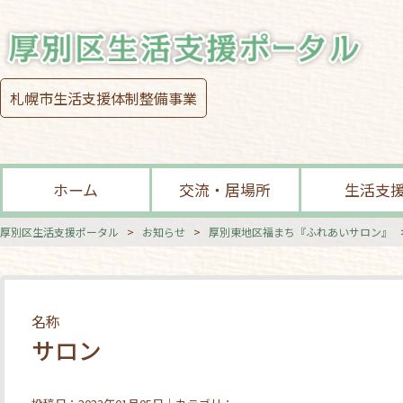
札幌市生活支援体制整備事業
ホーム
交流・居場所
生活支
厚別区生活支援ポータル
>
お知らせ
>
厚別東地区福まち『ふれあいサロン』
名称
サロン