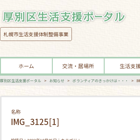
札幌市生活支援体制整備事業
ホーム
交流・居場所
生活支
厚別区生活支援ポータル
>
お知らせ
>
ボランティアのきっかけは・・・
>
I
名称
IMG_3125[1]