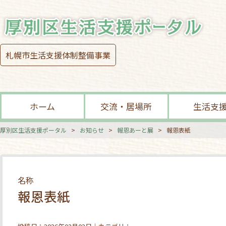
札幌市生活支援体制整備事業
ホーム
交流・居場所
生活支
厚別区生活支援ポータル
>
お知らせ
>
報恩あーと展
>
報恩表紙
名称
報恩表紙