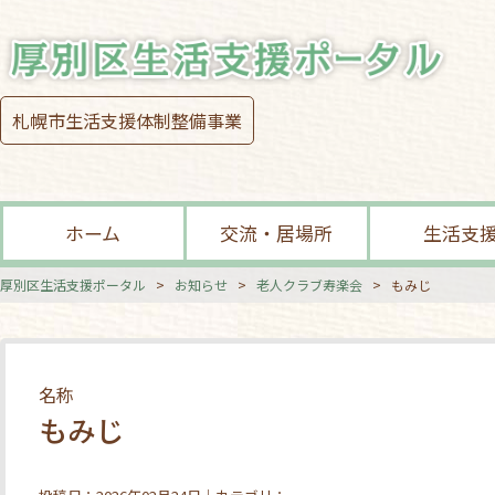
札幌市生活支援体制整備事業
ホーム
交流・居場所
生活支
厚別区生活支援ポータル
>
お知らせ
>
老人クラブ寿楽会
>
もみじ
名称
もみじ