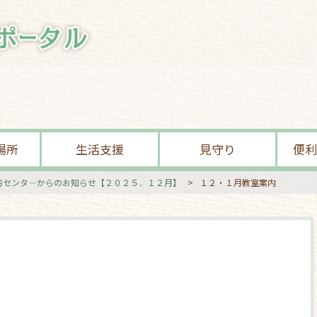
場所
生活支援
見守り
便利
防センタ―からのお知らせ【２０２５．１２月】
>
１２・１月教室案内