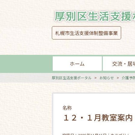
札幌市生活支援体制整備事業
ホーム
交流・居
厚別区生活支援ポータル
>
お知らせ
>
介護予
名称
１２・１月教室案内