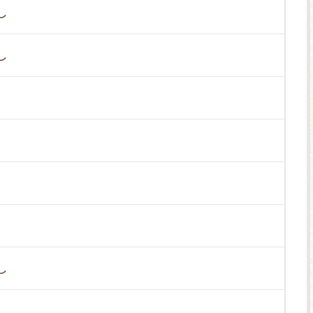
し
し
し