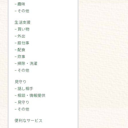
– 趣味
– その他
生活支援
– 買い物
– 外出
– 庭仕事
– 配食
– 炊事
– 掃除・洗濯
– その他
見守り
– 話し相手
– 相談・情報提供
– 見守り
– その他
便利なサービス