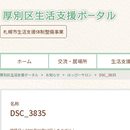
札幌市生活支援体制整備事業
ホーム
交流・居場所
生活支
厚別区生活支援ポータル
>
お知らせ
>
はっぴーサロン
>
DSC_3835
名称
DSC_3835