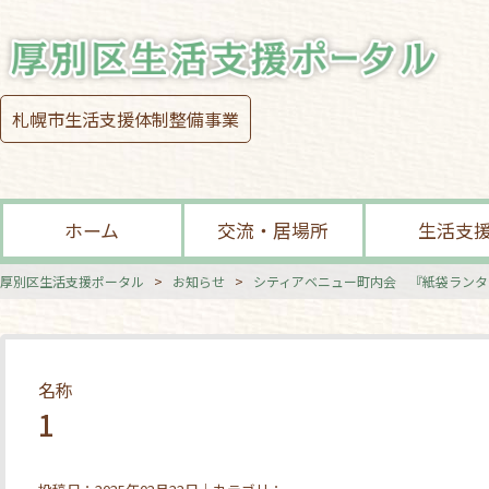
札幌市生活支援体制整備事業
ホーム
交流・居場所
生活支
厚別区生活支援ポータル
>
お知らせ
>
シティアベニュー町内会 『紙袋ランタ
名称
1