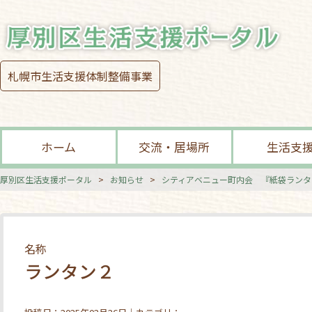
札幌市生活支援体制整備事業
ホーム
交流・居場所
生活支
厚別区生活支援ポータル
>
お知らせ
>
シティアベニュー町内会 『紙袋ランタ
名称
ランタン２