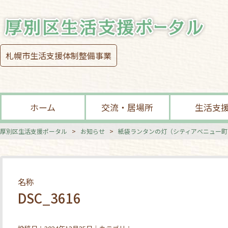
札幌市生活支援体制整備事業
ホーム
交流・居場所
生活支
厚別区生活支援ポータル
>
お知らせ
>
紙袋ランタンの灯（シティアベニュー町
名称
DSC_3616