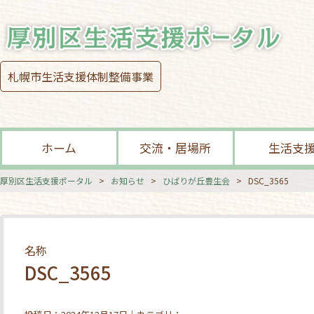
札幌市生活支援体制整備事業
ホーム
交流・居場所
生活支
厚別区生活支援ポータル
>
お知らせ
>
ひばりが丘豊生会
>
DSC_3565
名称
DSC_3565