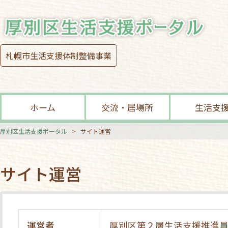
札幌市生活支援体制整備事業
ホーム
交流・居場所
生活支
厚別区生活支援ポータル
>
サイト運営
サイト運営
運営者
厚別区第２層生活支援推進