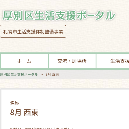
札幌市生活支援体制整備事業
ホーム
交流・居場所
生活支
厚別区生活支援ポータル
>
8月 西東
名称
8月 西東