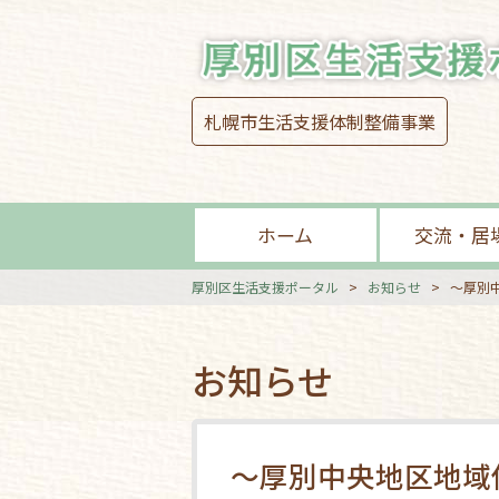
札幌市生活支援体制整備事業
ホーム
交流・居
厚別区生活支援ポータル
>
お知らせ
>
～厚別
お知らせ
～厚別中央地区地域