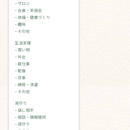
– サロン
– 会食・茶話会
– 体操・健康づくり
– 趣味
– その他
生活支援
– 買い物
– 外出
– 庭仕事
– 配食
– 炊事
– 掃除・洗濯
– その他
見守り
– 話し相手
– 相談・情報提供
– 見守り