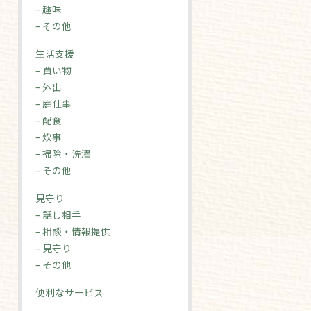
– 趣味
– その他
生活支援
– 買い物
– 外出
– 庭仕事
– 配食
– 炊事
– 掃除・洗濯
– その他
見守り
– 話し相手
– 相談・情報提供
– 見守り
– その他
便利なサービス