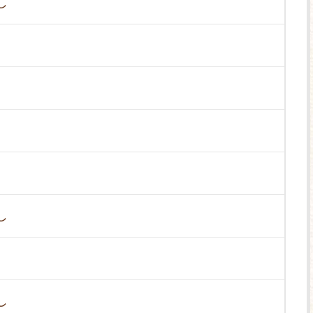
し
し
し