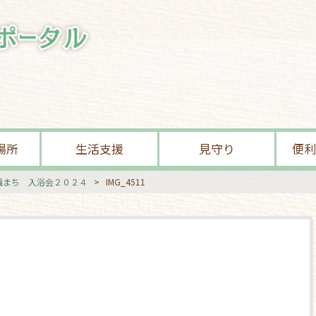
場所
生活支援
見守り
便利
福まち 入浴会２０２４
>
IMG_4511