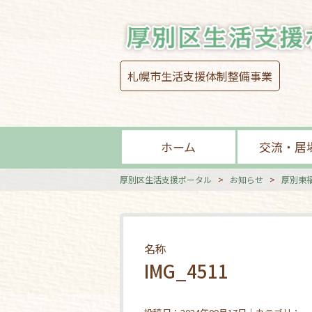
札幌市生活支援体制整備事業
ホーム
交流・居
厚別区生活支援ポータル
>
お知らせ
>
厚別東
名称
IMG_4511