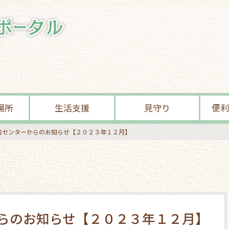
場所
生活支援
見守り
便利
防センターからのお知らせ【２０２３年１２月】
らのお知らせ【２０２３年１２月】