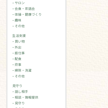
– サロン
– 会食・茶話会
– 体操・健康づくり
– 趣味
– その他
生活支援
– 買い物
– 外出
– 庭仕事
– 配食
– 炊事
– 掃除・洗濯
– その他
見守り
– 話し相手
– 相談・情報提供
– 見守り