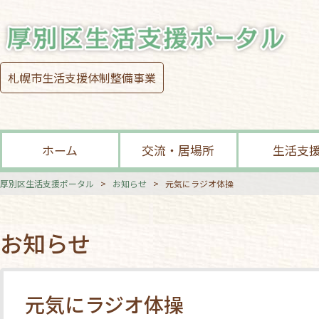
札幌市生活支援体制整備事業
ホーム
交流・居場所
生活支
厚別区生活支援ポータル
>
お知らせ
>
元気にラジオ体操
お知らせ
元気にラジオ体操