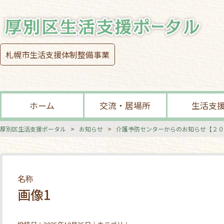
札幌市生活支援体制整備事業
ホーム
交流・居場所
生活支
厚別区生活支援ポータル
>
お知らせ
>
介護予防センターからのお知らせ【２０
名称
画像1