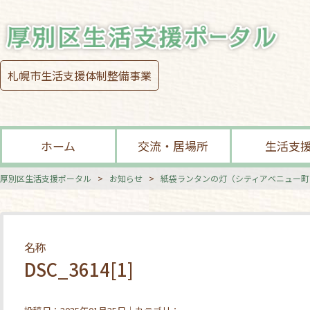
札幌市生活支援体制整備事業
ホーム
交流・居場所
生活支
厚別区生活支援ポータル
>
お知らせ
>
紙袋ランタンの灯（シティアベニュー町
名称
DSC_3614[1]