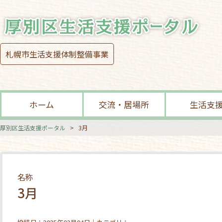
札幌市生活支援体制整備事業
ホーム
交流・居場所
生活支
厚別区生活支援ポータル
>
3月
名称
3月