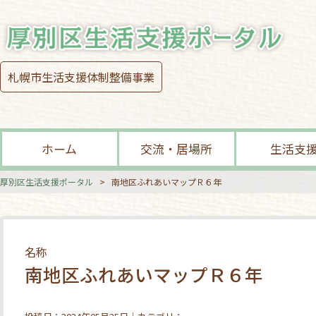
札幌市生活支援体制整備事業
ホーム
交流・居場所
生活支
厚別区生活支援ポータル
>
南地区ふれあいマップＲ６年
名称
南地区ふれあいマップＲ６年