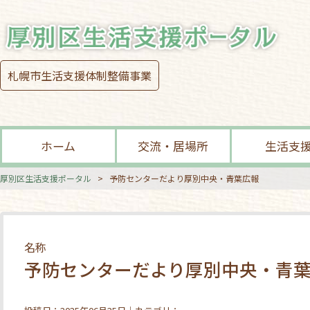
札幌市生活支援体制整備事業
ホーム
交流・居場所
生活支
厚別区生活支援ポータル
>
予防センターだより厚別中央・青葉広報
名称
予防センターだより厚別中央・青